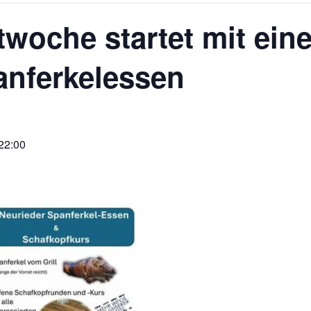
twoche startet mit ei
anferkelessen
22:00