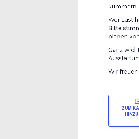
kümmern. D
Wer Lust h
Bitte stim
planen kö
Ganz wichti
Ausstattung
Wir freuen
ZUM K
HINZ