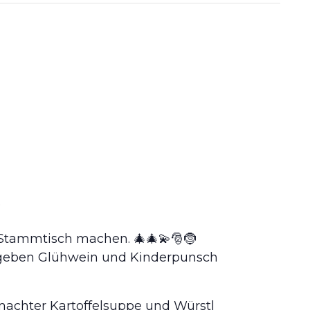
.
r Stammtisch machen. 🎄🎄💫🎅🤶
r geben Glühwein und Kinderpunsch
machter Kartoffelsuppe und Würstl