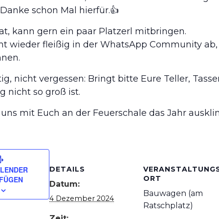
anke schon Mal hierfür.👍
at, kann gern ein paar Platzerl mitbringen.
mt wieder fleißig in der WhatsApp Community ab,
nnen.
g, nicht vergessen: Bringt bitte Eure Teller, Tas
 nicht so groß ist.
 uns mit Euch an der Feuerschale das Jahr ausklin
ALENDER
DETAILS
VERANSTALTUNG
ORT
UFÜGEN
Datum:
Bauwagen (am
4 Dezember 2024
Ratschplatz)
Zeit: